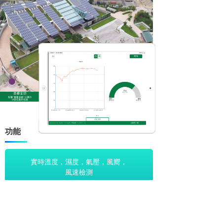
功能
實時溫度，濕度，氣壓，風嚮，
風速檢測
日，周，月數據統計